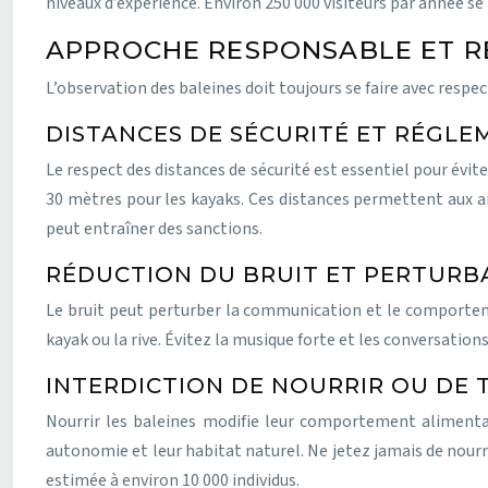
niveaux d’expérience. Environ 250 000 visiteurs par année se
APPROCHE RESPONSABLE ET R
L’observation des baleines doit toujours se faire avec respec
DISTANCES DE SÉCURITÉ ET RÉGL
Le respect des distances de sécurité est essentiel pour évi
30 mètres pour les kayaks. Ces distances permettent aux ani
peut entraîner des sanctions.
RÉDUCTION DU BRUIT ET PERTURB
Le bruit peut perturber la communication et le comportemen
kayak ou la rive. Évitez la musique forte et les conversation
INTERDICTION DE NOURRIR OU DE 
Nourrir les baleines modifie leur comportement alimentaire
autonomie et leur habitat naturel. Ne jetez jamais de nourr
estimée à environ 10 000 individus.