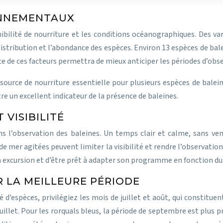
ONNEMENTAUX
ibilité de nourriture et les conditions océanographiques. Des va
istribution et l’abondance des espèces. Environ 13 espèces de bal
 de ces facteurs permettra de mieux anticiper les périodes d’obs
ource de nourriture essentielle pour plusieurs espèces de baleines
re un excellent indicateur de la présence de baleines.
VISIBILITÉ
 l’observation des baleines. Un temps clair et calme, sans vent f
 mer agitées peuvent limiter la visibilité et rendre l’observation p
n excursion et d’être prêt à adapter son programme en fonction d
R LA MEILLEURE PÉRIODE
d’espèces, privilégiez les mois de juillet et août, qui constituent
juillet. Pour les rorquals bleus, la période de septembre est plus p