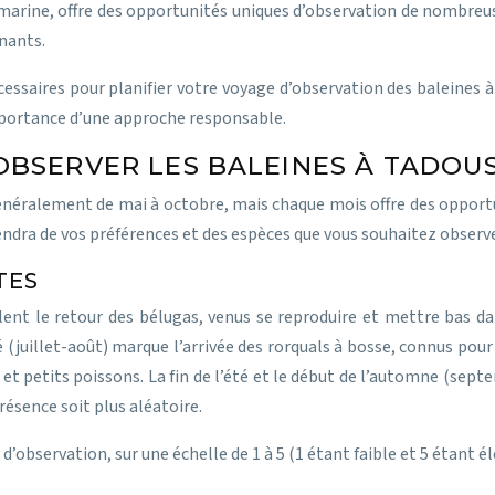
rine, offre des opportunités uniques d’observation de nombreuses
nants.
essaires pour planifier votre voyage d’observation des baleines à
mportance d’une approche responsable.
OBSERVER LES BALEINES À TADOU
énéralement de mai à octobre, mais chaque mois offre des opportuni
endra de vos préférences et des espèces que vous souhaitez observe
TES
lent le retour des bélugas, venus se reproduire et mettre bas da
é (juillet-août) marque l’arrivée des rorquals à bosse, connus pour
et petits poissons. La fin de l’été et le début de l’automne (septe
résence soit plus aléatoire.
d’observation, sur une échelle de 1 à 5 (1 étant faible et 5 étant él