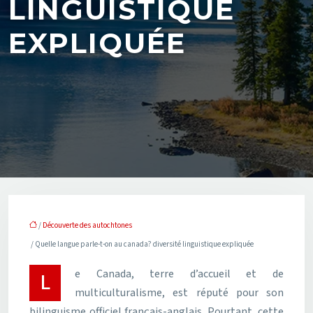
LINGUISTIQUE
EXPLIQUÉE
/
Découverte des autochtones
/ Quelle langue parle-t-on au canada? diversité linguistique expliquée
Le Canada, terre d’accueil et de
multiculturalisme, est réputé pour son
bilinguisme officiel français-anglais. Pourtant, cette