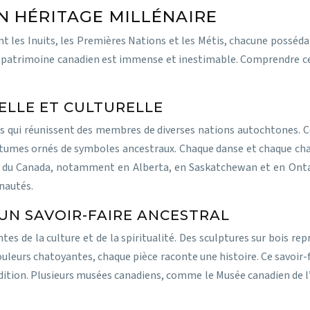
N HÉRITAGE MILLÉNAIRE
t les Inuits, les Premières Nations et les Métis, chacune posséd
au patrimoine canadien est immense et inestimable. Comprendre ces
ELLE ET CULTURELLE
s qui réunissent des membres de diverses nations autochtones. C
costumes ornés de symboles ancestraux. Chaque danse et chaque c
du Canada, notamment en Alberta, en Saskatchewan et en Ontar
nautés.
UN SAVOIR-FAIRE ANCESTRAL
ntes de la culture et de la spiritualité. Des sculptures sur bois 
uleurs chatoyantes, chaque pièce raconte une histoire. Ce savoir-f
ion. Plusieurs musées canadiens, comme le Musée canadien de l’hi