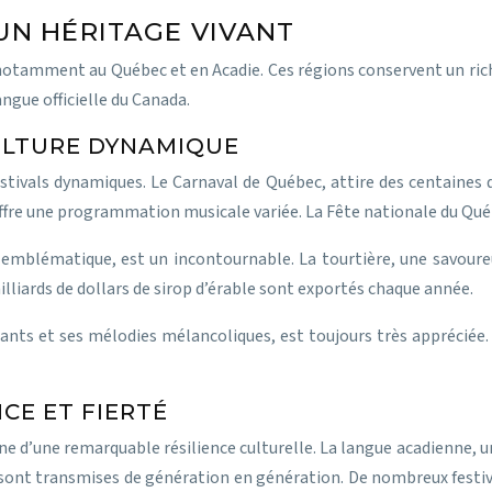
UN HÉRITAGE VIVANT
otamment au Québec et en Acadie. Ces régions conservent un riche
angue officielle du Canada.
CULTURE DYNAMIQUE
estivals dynamiques. Le Carnaval de Québec, attire des centaines d
ffre une programmation musicale variée. La Fête nationale du Québe
emblématique, est un incontournable. La tourtière, une savoureuse
illiards de dollars de sirop d’érable sont exportés chaque année.
nants et ses mélodies mélancoliques, est toujours très appréciée
NCE ET FIERTÉ
 d’une remarquable résilience culturelle. La langue acadienne, un 
s, sont transmises de génération en génération. De nombreux festiv