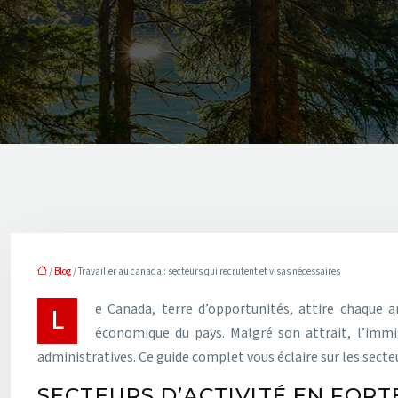
/
Blog
/ Travailler au canada : secteurs qui recrutent et visas nécessaires
Le Canada, terre d’opportunités, attire chaque année des milliers de travailleurs qualifiés. En 2022, plus de 400 000 nouveaux immigrants ont contribué à la croissance
économique du pays. Malgré son attrait, l’immig
administratives. Ce guide complet vous éclaire sur les secteu
SECTEURS D’ACTIVITÉ EN FOR