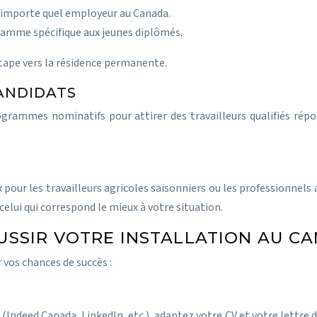
n’importe quel employeur au Canada.
amme spécifique aux jeunes diplômés.
étape vers la résidence permanente.
ANDIDATS
ogrammes nominatifs pour attirer des travailleurs qualifiés ré
pour les travailleurs agricoles saisonniers ou les professionnels 
celui qui correspond le mieux à votre situation.
USSIR VOTRE INSTALLATION AU C
 vos chances de succès :
 (Indeed Canada, LinkedIn, etc.), adaptez votre CV et votre lettre